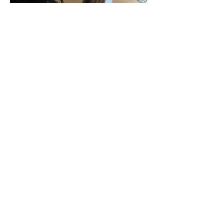
Insertio
n et
culture
Valoriser les compétences et
ressources, au sein de la PMI de l'Alma,
à Roubaix